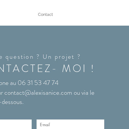
s
Références
Contact
e question ? Un projet ?
TACTEZ- MOI !
hone au 06 31 53 47 74
ur
contact@alexisanice.com
ou via le
i-dessous.