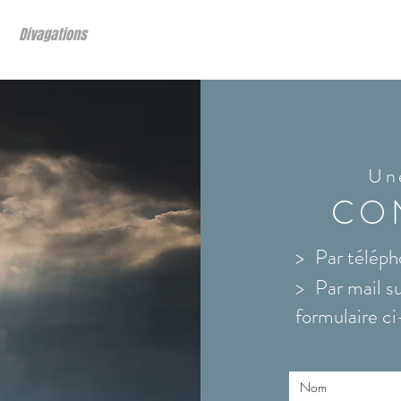
Divagations
À propo
Un
CON
>
Par télép
>
Par mail s
formulaire c